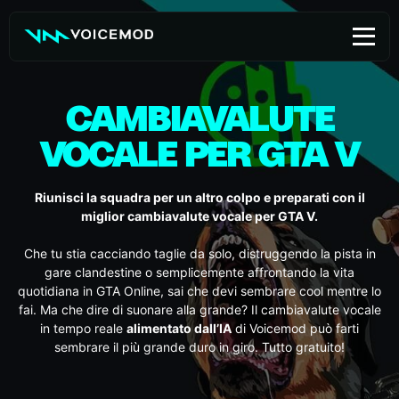
Skip
to
content
CAMBIAVALUTE
VOCALE PER GTA V
Riunisci la squadra per un altro colpo e preparati con il
miglior cambiavalute vocale per GTA V.
Che tu stia cacciando taglie da solo, distruggendo la pista in
gare clandestine o semplicemente affrontando la vita
quotidiana in GTA Online, sai che devi sembrare cool mentre lo
fai. Ma che dire di suonare alla grande? Il cambiavalute vocale
in tempo reale
alimentato dall’IA
di Voicemod può farti
sembrare il più grande duro in giro. Tutto gratuito!