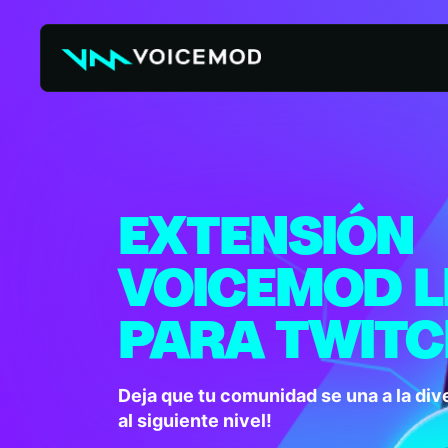
Skip
to
content
EXTENSIÓN
VOICEMOD L
PARA TWIT
Deja que tu comunidad se una a la dive
al siguiente nivel!