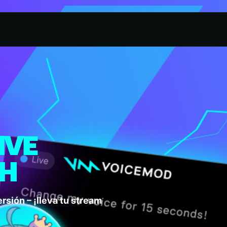
IVE
CH
rsión – ¡lleva tu stream