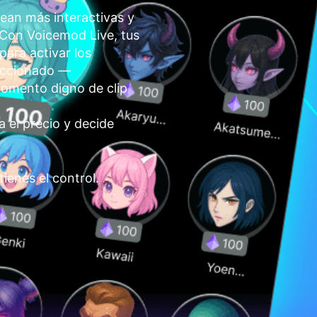
ean más interactivas y
Con Voicemod Live, tus
ara activar los
eccionado —
momento digno de clip
ja el precio y decide
ienes el control.